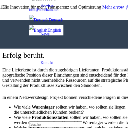
Services
Die Innovation für mehr Transparenz und Optimierung
Mehr
arrow_f
info@simchain.net
Deutsch
SimChain 
English
News
Viele Firmen sehen Ihre Lieferketten als d
Erfolg beruht.
Kontakt
Eine Lieferkette ist durch die zugehörigen Lieferanten, Produktionsst
geografische Position dieser Einrichtungen sind entscheidend für den 
und verwenden nicht unerhebliche Ressourcen auf die strategische Pla
Gestaltung der Produktflüsse zwischen den Standorten.
In einem Netzwerkdesign-Projekt können verschiedene Fragen in d
Wie viele
Warenlager
sollten wir haben, wo sollten sie liegen
die unterschiedlichen Kunden bedient?
Wie viele
Produktionsstätten
sollten wir haben, wo sollten sie
werden dort hergestellt und in welche Warenlager werden die fe
Welche
Produkte
stellen wir selbst her und welche beziehen w