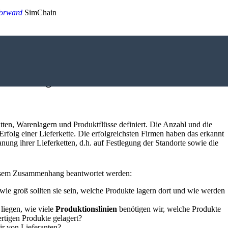
orward
SimChain
– Optimierungspotenziale in de
ie strategische Basis an, auf der Ihr
ätten, Warenlagern und Produktflüsse definiert. Die Anzahl und die
Erfolg einer Lieferkette. Die erfolgreichsten Firmen haben das erkannt
nung ihrer Lieferketten, d.h. auf Festlegung der Standorte sowie die
iesem Zusammenhang beantwortet werden:
, wie groß sollten sie sein, welche Produkte lagern dort und wie werden
 liegen, wie viele
Produktionslinien
benötigen wir, welche Produkte
rtigen Produkte gelagert?
ir von Lieferanten?