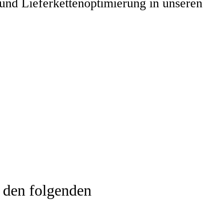
nd Lieferkettenoptimierung in unseren
zen Sie die Flexibilität von SimCh
re Lieferkette optimal nutzen zu k
 den folgenden