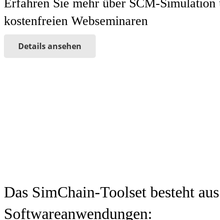
Erfahren Sie mehr über SCM-Simulation u
kostenfreien Webseminaren
Details ansehen
Nut
um Ih
Das SimChain-Toolset besteht aus
Softwareanwendungen: